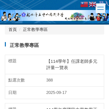
登入
跳
到
主
要
內
首頁
正常教學專區
容
區
正常教學專區
【114學年】任課老師多元
評量一覽表
388
2025-09-17