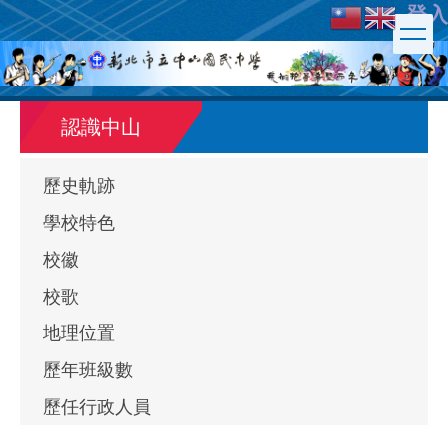
登入
跳
到
主
要
內
認識中山
容
區
歷史軌跡
學校特色
校徽
校歌
地理位置
歷年班級數
歷任行政人員