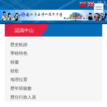
登入
跳
到
主
要
內
認識中山
容
區
歷史軌跡
學校特色
校徽
校歌
地理位置
歷年班級數
歷任行政人員