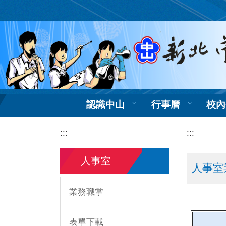
跳
到
主
要
內
容
區
認識中山
行事曆
校內
:::
:::
人事室
人事室
業務職掌
表單下載