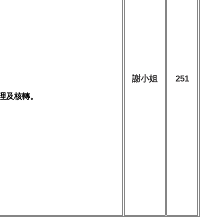
謝小姐
251
理及核轉。