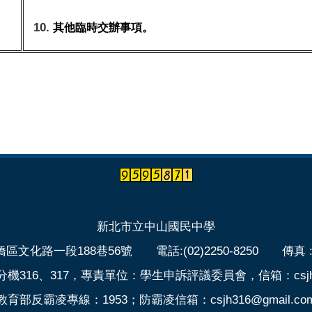
其他臨時交辦事項。
新北市立中山國民中學
區文化路一段188巷56號 電話:(02)2250-8250 傳真 :(02
316、317，專責單位：學生申訴評議委員會，信箱：csjh316
教育部反霸凌專線：1953；防霸凌信箱：csjh316@gmail.co