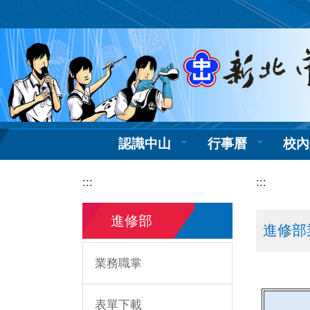
跳
到
主
要
內
容
區
認識中山
行事曆
校內
:::
:::
進修部
進修部
業務職掌
表單下載