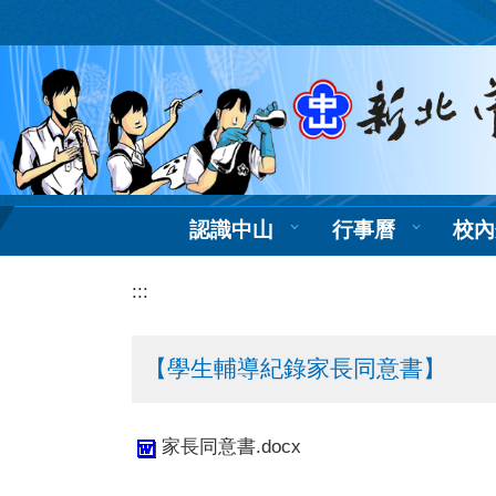
跳
到
主
要
內
容
區
認識中山
行事曆
校內
:::
【學生輔導紀錄家長同意書】
家長同意書.docx