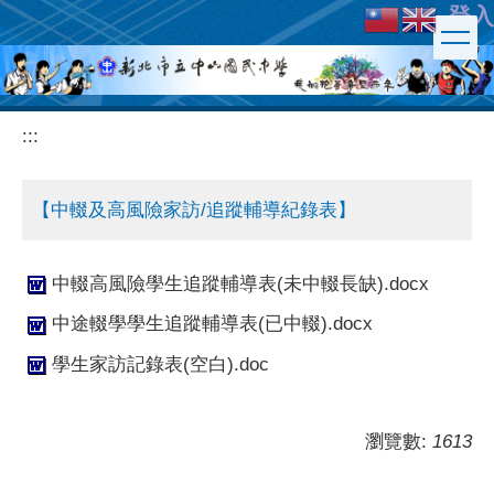
登入
跳
到
主
要
內
:::
容
區
【中輟及高風險家訪/追蹤輔導紀錄表】
中輟高風險學生追蹤輔導表(未中輟長缺).docx
中途輟學學生追蹤輔導表(已中輟).docx
學生家訪記錄表(空白).doc
瀏覽數:
1613