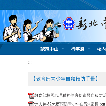
跳
到
主
要
內
容
區
認識中山
行事曆
校內
:::
【教育部青少年自殺預防手冊】
教育部校園心理精神健康促進與自殺防治手
懶人包-該怎麼預防青少年自殺+家長.pdf