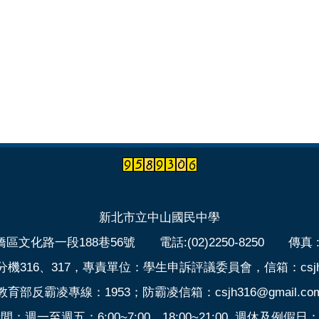
新北市立中山國民中學
區文化路一段188巷56號 電話:(02)2250-8250 傳真 :(02
316、317，專責單位：學生申訴評議委員會，信箱：csjh316
教育部反霸凌專線：1953；防霸凌信箱：csjh316@gmail.co
週一至週五：6:00~7:00、18:00~21:00 週休及例假日：6: