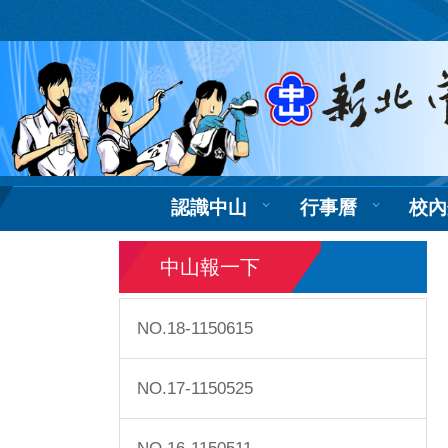
跳
到
主
要
內
容
區
認識中山
行事曆
校內
中山報一下
NO.18-1150615
NO.17-1150525