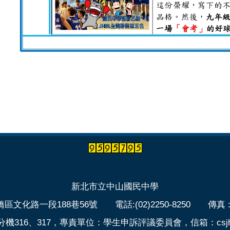
新北市立中山國民中學
區文化路一段188巷56號 電話:(02)2250-8250 傳真 :(02
316、317，專責單位：學生申訴評議委員會，信箱：csjh316