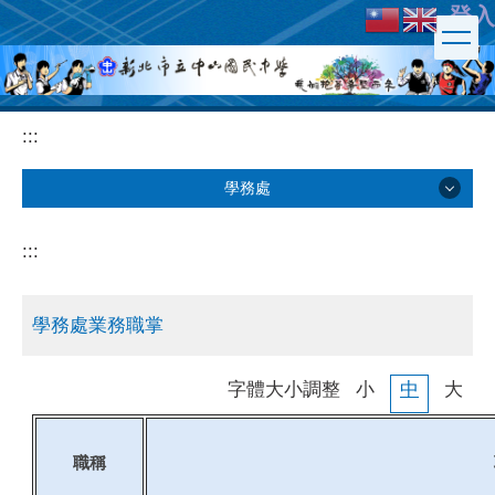
登入
跳
到
主
要
內
:::
容
區
學務處
學務處
:::
業務職掌
學務處業務職掌
表單下載
字體大小調整
小
中
大
課外活動
職稱