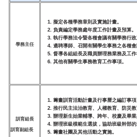
社團專區
性別平等教育專區
擬定各種學務章則及實施計畫。
負責編定學務處年度工作計畫及預算。
執行學務法令暨各種會議有關學務行政
服務學習專區
學務主任
遴聘導師、召開有關學生事務之各種會
督導各組組長及職員辦理務業務及工作
健康促進專區
其他有關學生事務教育工作事項。
交通安全專區
反霸凌專區
籌畫訓育活動計畫及行事曆之編訂事項
推行民主法治教育、人權教育、防災教
防災教育專區
辦理新生始業輔導、跨年、校慶及畢業
訓育組長
辦理班級模範生選拔，協助班級幹部的
訓育副組長
菸害防制專區
籌畫社團及其他活動之實施。