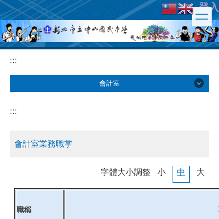
登入
跳
到
主
要
內
:::
容
區
會計室
會計室
:::
業務職掌
會計室業務職掌
表單下載
字體大小調整
小
中
大
年度預決算及會計月報
職稱