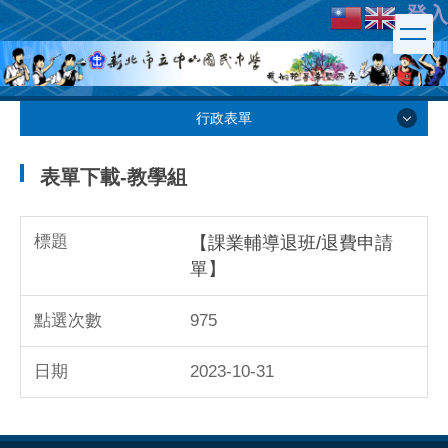
登入
跳
到
主
要
內
行政表單
容
行政表單
區
表單下載-教學組
教務處
【課業輔導退班/退費申請
單】
學務處
975
總務處
2023-10-31
輔導處