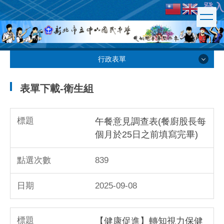
登入
跳
到
主
要
內
行政表單
容
行政表單
區
表單下載-衛生組
教務處
午餐意見調查表(餐廚股長每
個月於25日之前填寫完畢)
學務處
839
總務處
2025-09-08
輔導處
【健康促進】轉知視力保健